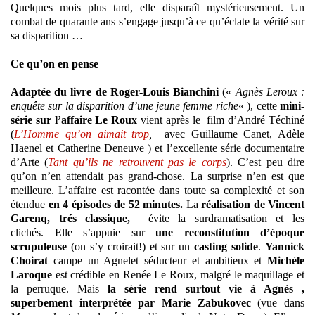
Quelques mois plus tard, elle disparaît mystérieusement. Un
combat de quarante ans s’engage jusqu’à ce qu’éclate la vérité sur
sa disparition …
Ce qu’on en pense
Adaptée du livre de Roger-Louis Bianchini
(«
Agnès Leroux :
enquête sur la disparition d’une jeune femme riche
« ), cette
mini-
série sur l’affaire Le Roux
vient après le film d’André Téchiné
(
L’Homme qu’on aimait trop
,
avec Guillaume Canet, Adèle
Haenel et Catherine Deneuve ) et l’excellente série documentaire
d’Arte (
Tant qu’ils ne retrouvent pas le corps
). C’est peu dire
qu’on n’en attendait pas grand-chose. La surprise n’en est que
meilleure. L’affaire est racontée dans toute sa complexité et son
étendue
en 4 épisodes de 52 minutes.
La
réalisation de Vincent
Garenq, trés classique,
évite la surdramatisation et les
clichés. Elle s’appuie sur
une reconstitution d’époque
scrupuleuse
(on s’y croirait!) et sur un
casting solide
.
Yannick
Choirat
campe un Agnelet séducteur et ambitieux et
Michèle
Laroque
est crédible en Renée Le Roux, malgré le maquillage et
la perruque. Mais
la série rend surtout vie à Agnès ,
superbement interprétée par Marie Zabukovec
(vue dans