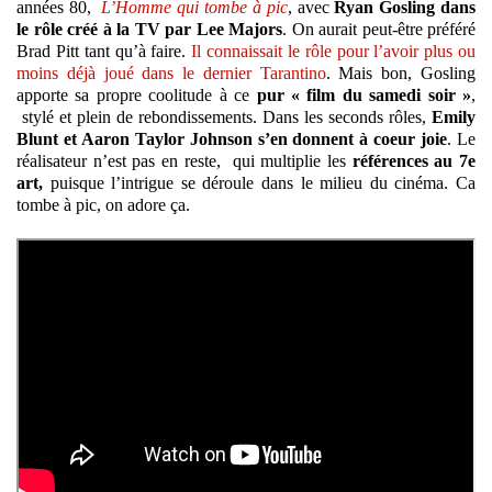
années 80,
L’Homme qui tombe à pic
, avec
Ryan Gosling dans
le rôle créé à la TV par Lee Majors
. On aurait peut-être préféré
Brad Pitt tant qu’à faire.
Il connaissait le rôle pour l’avoir plus ou
moins déjà joué dans le dernier Tarantino
. Mais bon, Gosling
apporte sa propre coolitude à ce
pur « film du samedi soir »
,
stylé et plein de rebondissements. Dans les seconds rôles,
Emily
Blunt et Aaron Taylor Johnson s’en donnent à coeur joie
. Le
réalisateur n’est pas en reste, qui multiplie les
références au 7e
art,
puisque l’intrigue se déroule dans le milieu du cinéma. Ca
tombe à pic, on adore ça.