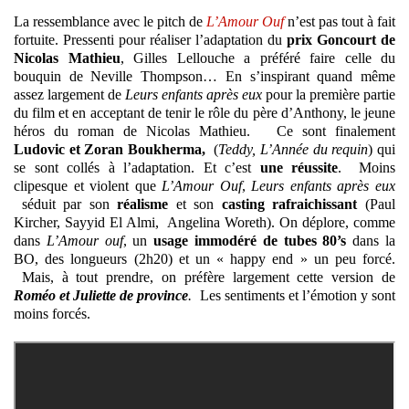
La ressemblance avec le pitch de
L’Amour Ouf
n’est pas tout à fait
fortuite. Pressenti pour réaliser l’adaptation du
prix Goncourt de
Nicolas Mathieu
, Gilles Lellouche a préféré faire celle du
bouquin de Neville Thompson… En s’inspirant quand même
assez largement de
Leurs enfants après eux
pour la première partie
du film et en acceptant de tenir le rôle du père d’Anthony, le jeune
héros du roman de Nicolas Mathieu. Ce sont finalement
Ludovic et Zoran
Boukherma,
(
Teddy, L’Année du requin
) qui
se sont collés à l’adaptation. Et c’est
une réussite
. Moins
clipesque et violent que
L’Amour Ouf
,
Leurs enfants après eux
séduit par son
réalisme
et son
casting rafraichissant
(Paul
Kircher, Sayyid El Almi, Angelina Woreth). On déplore, comme
dans
L’Amour ouf
, un
usage immodéré de tubes 80’s
dans la
BO, des longueurs (2h20) et un « happy end » un peu forcé.
Mais, à tout prendre, on préfère largement cette version de
Roméo et Juliette de province
.
Les sentiments et l’émotion y sont
moins forcés.