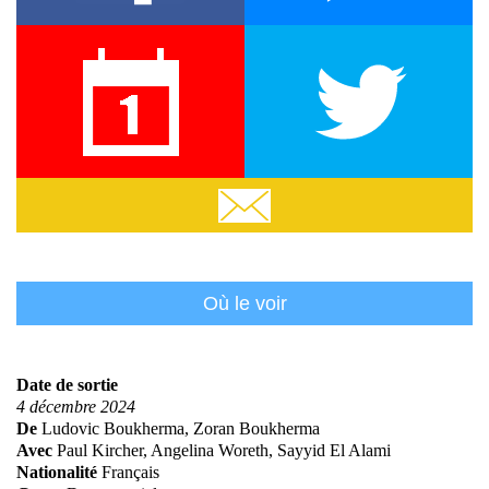
Twitter
Em
Où le voir
Date de sortie
4 décembre 2024
De
Ludovic Boukherma, Zoran Boukherma
Avec
Paul Kircher, Angelina Woreth, Sayyid El Alami
Nationalité
Français