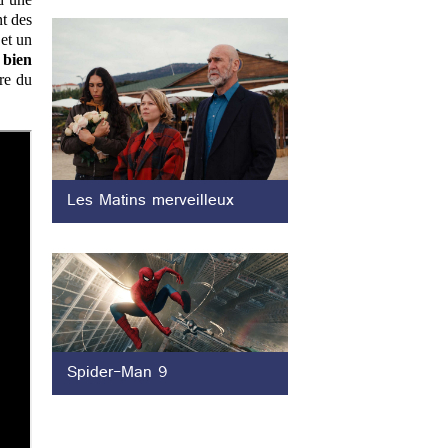
nt des
et un
, bien
ire du
Les Matins merveilleux
Spider-Man 9