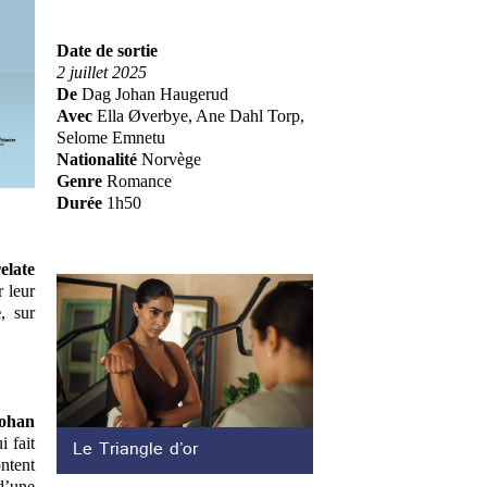
Date de sortie
2 juillet 2025
De
Dag Johan Haugerud
Avec
Ella Øverbye, Ane Dahl Torp,
Selome Emnetu
Nationalité
Norvège
Genre
Romance
Durée
1h50
relate
 leur
e
, sur
ohan
Le Triangle d’or
i fait
ontent
d’une