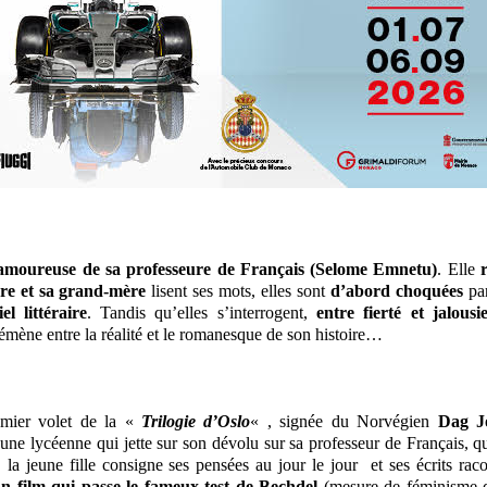
amoureuse de sa professeure de Français (Selome Emnetu)
. Elle
re et sa grand-mère
lisent ses mots, elles sont
d’abord choquées
par
el littéraire
. Tandis qu’elles s’interrogent,
entre fierté et jalousi
démène entre la réalité et le romanesque de son histoire…
emier volet de la «
Trilogie d’Oslo
« , signée du Norvégien
Dag J
 une lycéenne qui jette sur son dévolu sur sa professeur de Français, qu
 la jeune fille consigne ses pensées au jour le jour et ses écrits rac
n film qui passe le fameux
test de Bechdel
(mesure de féminisme 