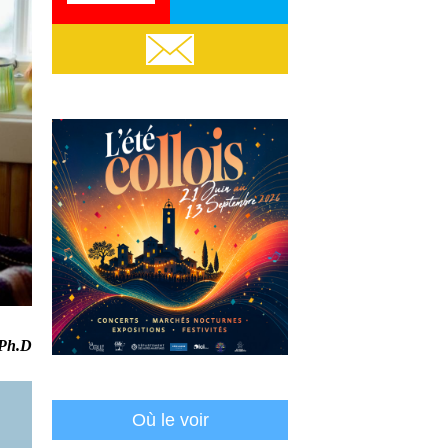
Email
 Ph.D
Où le voir