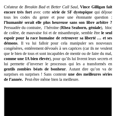
Créateur de
Breakin Bad
et
Better Call Saul
,
Vince Gilligan fait
encore très fort
avec cette
série de SF dystopique
qui déjoue
tous les codes du genre et pose une étonnante question :
l’humanité serait elle plus heureuse sans son libre arbitre ?
Persuadée du contraire, l’héroïne (
Rhea Seahorn, géniale
), bloc
de colère, de mauvaise foi et de misanthropie, semble être
le seul
espoir pour la race humaine de retrouver sa liberté … et ses
démons
. Il va lui falloir pour cela manipuler ses nouveaux
congénères, entièrement dévoués à ses caprices (car ils ne veulent
que le bien de tous et sont incapables de mentir ou de faire du mal,
comme une IA bien élevée
), pour qu’ils lui livrent leurs secrets et
lui permette d’inverser le processus qui les a transformés en
gentils zombies béats de bonheur
. Autant dire qu’on va de
surprises en surprises ! Sans conteste
une des meilleures séries
de l’année.
Peut-être même bien la meilleure.