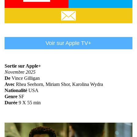
Em
Voir sur Apple TV+
Sortie sur Apple+
Novembre 2025
De
Vince Gilligan
Avec
Rhea Seehorn, Miriam Shor, Karolina Wydra
Nationalité
USA
Genre
SF
Durée
9 X 55 min