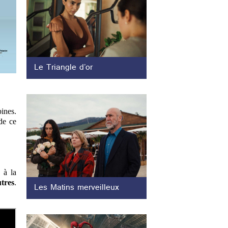
Le Triangle d’or
pines.
de ce
à la
tres
.
Les Matins merveilleux