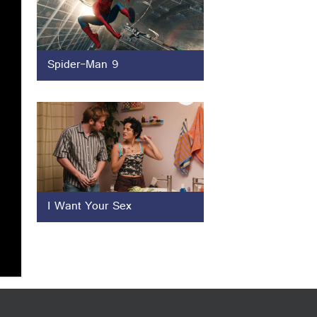
Spider-Man 9
I Want Your Sex