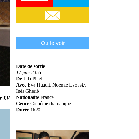
Email
Où le voir
Date de sortie
17 juin 2026
De
Lila Pinell
Avec
Eva Huault, Noémie Lvovsky,
Inès Gherib
Nationalité
France
r J.V
Genre
Comédie dramatique
Durée
1h20