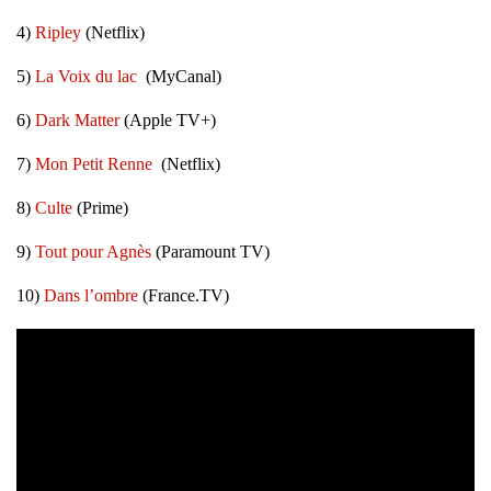
4)
Ripley
(Netflix)
5)
La Voix du lac
(MyCanal)
6)
Dark Matter
(Apple TV+)
7)
Mon
Petit Renne
(Netflix)
8)
Culte
(Prime)
9)
Tout pour Agnès
(Paramount TV)
10)
Dans l’ombre
(France.TV)