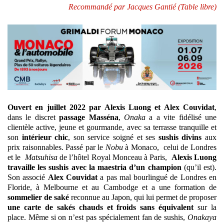
Recommandé par Jacques Gantié (Table libre)
Ouvert en juillet 2022 par Alexis Luong et Alex Couvidat
,
dans le discret
passage Masséna
,
Onaka
a a vite fidélisé une
clientèle active, jeune et gourmande, avec sa terrasse tranquille et
son
intérieur chic
, son service soigné et ses
sushis divins
aux
prix raisonnables. Passé par le
Nobu
à Monaco, celui de Londres
et le
Matsuhisa
de l’hôtel Royal Monceau à Paris,
Alexis Luong
travaille les sushis avec la maestria d’un champion
(qu’il est).
Son associé
Alex Couvidat
a pas mal bourlingué de Londres en
Floride, à Melbourne et au Cambodge et a une formation de
sommelier de saké
reconnue au Japon, qui lui permet de proposer
une carte de sakés chauds et froids sans équivalent
sur la
place. Même si on n’est pas spécialement fan de sushis,
Onakaya