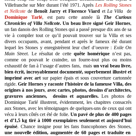
Villefranche sur Mer durant l’été 1971. Après
Les Rolling Stones
et Nellcote
de
Benoît Jarry et Florence Viard
et
La Villa
de
Dominique Tarlé
, est paru cette année là
The Curious
Chronicles of Villa Nellcote
. Un beau livre signé Geir Hornes
,
un fan danois des Rolling Stones qui a passé presque dix ans de sa
vie à compiler tout ce qu’il pouvait trouver sur la Villa et ses
divers occupants, avant, pendant et après le fameux été durant
lequel les Stones y enregistrèrent leur chef d’oeuvre :
Exile On
Main Street
. Le résultat de cette
quête homérique
n’est pas,
comme on pouvait le craindre, un fourre-tout plus ou moins
exhaustif de fan à l’usage d’autres fans, mais
un vrai beau livre,
bien écrit, incroyablement documenté, superbement illustré et
imprimé avec art
sur papier épais et sous couverture cartonnée
rigide.
Geir Hornes y raconte l’histoire de la fameuse Villa, des
origines à nos jours
,
avec cartes, photos, dessins d’architectes,
gravures anciennes, dessins et aquarelles.
Les photos de
Dominique Tarlé illustrent, évidemment, les chapitres consacrés
aux Stones, avec les témoignages de quelques-uns de ceux qui ont
vécu à leurs côtés cet été de folie.
Un pavé de plus de 400 pages
et d’1,5 kg tiré à 1000 exemplaires seulement et aujourd’hui
épuisé
. Chance insigne pour les fans francophones des Stones,
une nouvelle édition, augmentée de 60 pages et traduite en